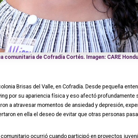
sa comunitaria de Cofradía Cortés. Imagen: CARE Hond
 colonia Brisas del Valle, en Cofradía. Desde pequeña enten
lying por su apariencia física y eso afectó profundamente
levaron a atravesar momentos de ansiedad y depresión, exp
taron en ella el deseo de evitar que otras personas pasa
 comunitario ocurrió cuando participó en proyectos juven