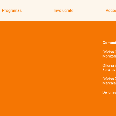
Programas
Involúcrate
Voces
Comuní
Oficina
Morazán
Oficina 
3era. a
Oficina 
Marcala
De lune