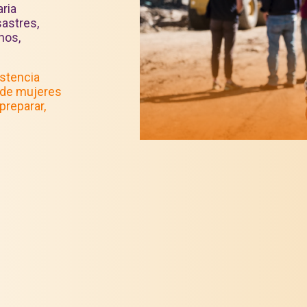
ria
sastres,
hos,
istencia
 de mujeres
preparar,